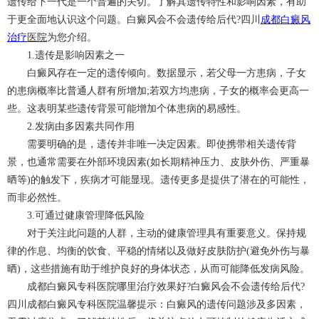
遗传给下一代是一个普遍的关切。了解其遗传特性和影响因素，有助
于更全面地认识这个问题。白癜风会不会遗传给后代?四川
成都
白癜风
治疗
医院
为您介绍。
1.遗传是影响因素之一
白癜风存在一定的遗传倾向。数据显示，若父母一方患病，子女
的患病概率比普通人群有所增加;若双方均患病，子女的概率会更高一
些。这表明某些遗传背景可能增加个体患病的易感性。
2.发病由多因素共同作用
需要明确的是，遗传并非唯一决定因素。即使携带相关遗传背
景，也通常需要在外部环境因素(如长期精神压力、皮肤外伤、严重暴
晒等)的触发下，疾病才可能显现。遗传更多是提供了潜在的可能性，
而非必然性。
3.可通过健康管理降低风险
对于关注此问题的人群，主动的健康管理具有重要意义。保持规
律的作息、均衡的饮食、平稳的情绪以及做好皮肤防护(避免外伤与暴
晒)，这些措施有助于维护良好的身体状态，从而可能降低发病风险。
成都白癜风专科医院哪里治疗效果好?白癜风会不会遗传给后代?
四川成都白癜风专科医院温馨提示：白癜风的遗传问题涉及多因素，