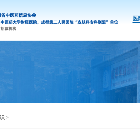
医
识
>