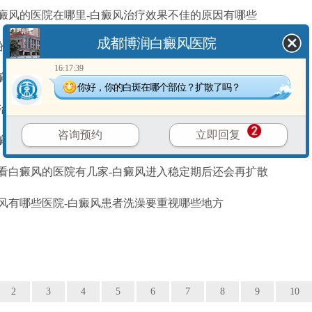
癜风的医院在哪里-白癜风治疗效果不佳的原因有哪些
成都博润白癜风医院
的白癜风医院吗-早期的白癜风不治疗会自行好转吗
16:17:39
癜风医院在哪里-老年白癜风不治疗会带来哪些影响
你好，你的白斑在哪个部位？扩散了吗？
治疗白癜风的医院-年龄增长会导致白癜风病情严重吗
咨询预约
立即回复
癜风专业的医院怎么走-哪些日常习惯可能成为白癜风的
看白癜风的医院有几家-白癜风进入稳定期后还会再扩散
风有哪些医院-白癜风患者洗澡要重视哪些地方
2
3
4
5
6
7
8
9
10