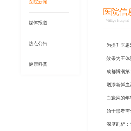
医院新闻
医院信
Vitiligo Hospital
媒体报道
热点公告
为提升医患
效果为王体
健康科普
成都博润第
增添新鲜血
白癜风的年
始于患者需
深度剖析：