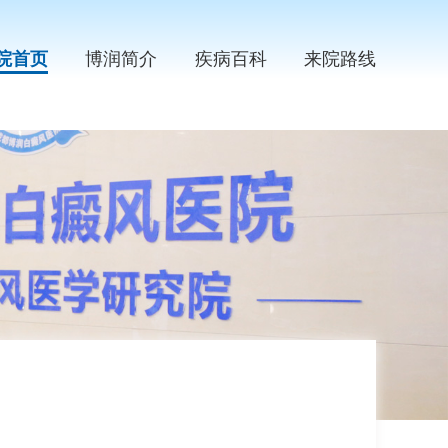
院首页
博润简介
疾病百科
来院路线