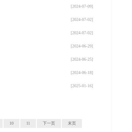
[2024-07-09]
[2024-07-02]
[2024-07-02]
[2024-06-29]
[2024-06-25]
[2024-06-18]
[2025-01-16]
10
11
下一页
末页