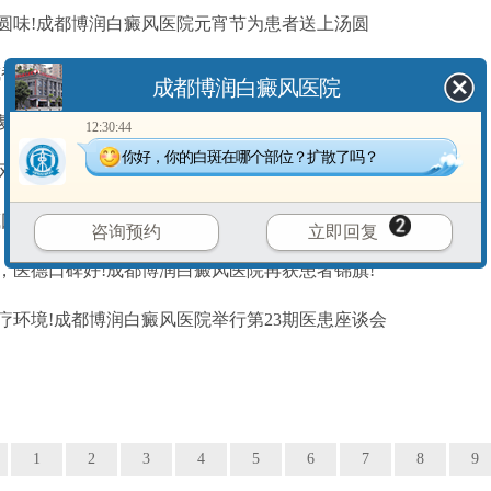
圆味!成都博润白癜风医院元宵节为患者送上汤圆
成都博润白癜风医院举行本年度第1期医患座谈会
成都博润白癜风医院
复发：医生推荐的长期策略!
12:30:44
你好，你的白斑在哪个部位？扩散了吗？
风：如何利用生物钟促进康复?
藏因素竟悄悄引发了白癜风，你中招了吗?
咨询预约
立即回复
，医德口碑好!成都博润白癜风医院再获患者锦旗!
疗环境!成都博润白癜风医院举行第23期医患座谈会
1
2
3
4
5
6
7
8
9