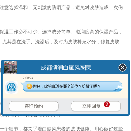
注意选择温和、无刺激的防晒产品，避免对皮肤造成二次伤
湿工作必不可少。选择成分简单、滋润度高的保湿产品，
，尤其是在洗手、洗澡后，及时为皮肤补充水分，修复皮肤
成都博润白癜风医院
皮肤，避免碰撞、划伤等外伤。修剪指甲时小心操作，避
2:08:24
，防止皮肤受伤，因为外伤可能诱发同形反应，导致白斑扩
你好，你的白斑在哪个部位？扩散了吗？
的棉质衣物，避免紧身、粗糙的化纤材质。衣物与皮肤的
咨询预约
立即回复
换洗衣物，保持皮肤清洁干爽。
一个细节，都关乎着白癜风患者的皮肤健康。用心做好这些